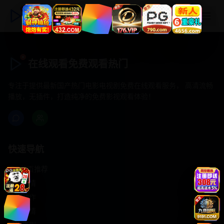
在线观看免费观看热门
在线观看免费观看热门
专注于提供最新国产热门电影电视剧免费在线观看服务， 高清流畅
播放，无插件，打造纯净的免费影视观看体验！
快速导航
首页推荐
精选剧情
热门动作
浪漫爱情